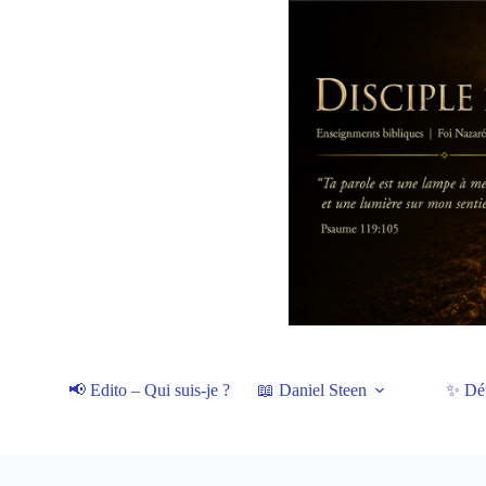
Passer
au
contenu
📢 Edito – Qui suis-je ?
📖 Daniel Steen
✨ Dé