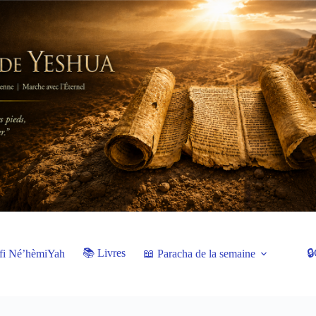
📚 Livres
🔒
fi Né’hèmiYah
📖 Paracha de la semaine