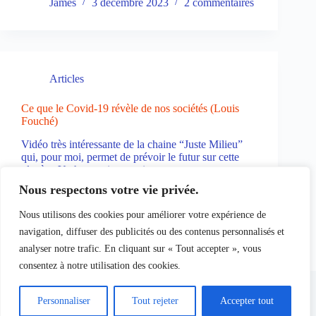
James
3 décembre 2023
2 commentaires
Articles
Ce que le Covid-19 révèle de nos sociétés (Louis
Fouché)
Vidéo très intéressante de la chaine “Juste Milieu”
qui, pour moi, permet de prévoir le futur sur cette
planète. Yeshua revient, mais entre temps, que
devons-nous faire ? Louis Fouché, d’un point de vue
Nous respectons votre vie privée.
non religieux, interroge sur la façon…
James
7 juillet 2023
Nous utilisons des cookies pour améliorer votre expérience de
navigation, diffuser des publicités ou des contenus personnalisés et
analyser notre trafic. En cliquant sur « Tout accepter », vous
consentez à notre utilisation des cookies.
Copyright © 2026 - Yeshua Inside
Personnaliser
Tout rejeter
Accepter tout